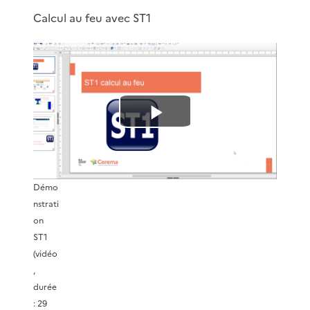
Calcul au feu avec ST1
L
i
Démo
r
nstrati
on
e
ST1
(vidéo
l
,
durée
a
: 29