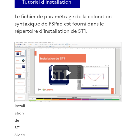
Tutoriel d’installation
Le fichier de paramétrage de la coloration
syntaxique de PSPad est fourni dans le
répertoire d’installation de ST1.
L
i
Install
r
ation
de
e
ST1
(vidéo