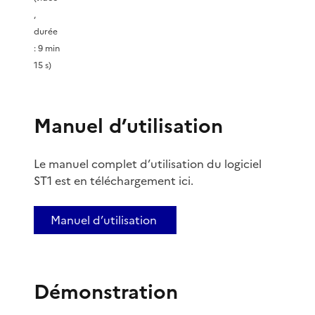
l
,
durée
a
: 9 min
15 s)
v
i
Manuel d’utilisation
d
Le manuel complet d’utilisation du logiciel
é
ST1 est en téléchargement ici.
o
Manuel d’utilisation
Démonstration