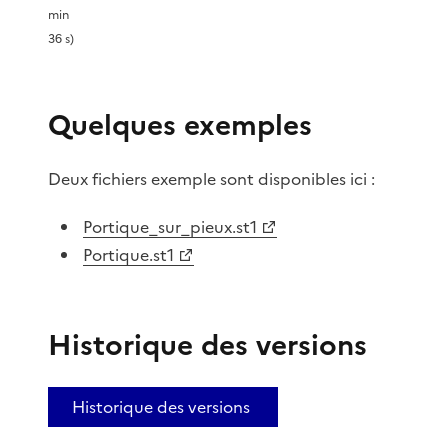
min
v
36 s)
i
Quelques exemples
d
é
Deux fichiers exemple sont disponibles ici :
o
Portique_sur_pieux.st1
Portique.st1
Historique des versions
Historique des versions